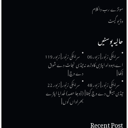
سونڑے رب دا کلام
وڈیو گیت
حالیہ پوسٹیں
سرایئکی زبُور | زبور 06
سرایئکی زبُور | زبور 119
اے یہوواہ اپنڑی کاوڑھ نہ
تیڈی نجات دے شوق
ڈکھا |
دے وچ |
سرایئکی زبُور | زبور 48
سرایئکی زبُور | زبور 22
تیڈی ہیکل دے وچ کیتا |
(ڈوجا حصہ) خُدایا اپنڑے
بھراواں کوں |
Recent Post