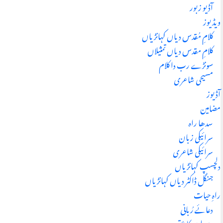
آڈیو زبور
ویڈیوز
کلامِ مُقدس دیاں کہانڑیاں
کلامِ مقدس دیاں تمثیلاں
سونڑے رب دا کلام
مسیحی شاعری
آڈیوز
مضامین
سدھا راہ
سرائیکی زبان
سرائیکی شاعری
دلچسپ کہانڑیاں
جنگل ڈاکٹر دیاں کہانڑیاں
راہِ حیات
دعائے رُبانی
رسولوں کا عقیدہ