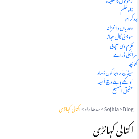
ڈاہ حُکم
پروگرام
وعد یاں دا خزانہ
سوہنی گال مہاڑ
کلام دی سچائی
سرائیکی ڈرامے
کتابچہ
میڈا پیار دنیا کوں ڈساو
اوکھے ویلے وچ اُمید
حقیقی المسیح
Blog
>
Sojhla
>
سدھا راہ
>
اکتالی کہانڑی
اکتالی کہانڑی