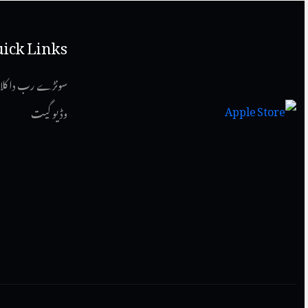
ick Links
سونڑے رب دا کلا
وڈیو گیت