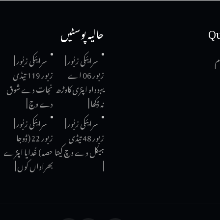
Qu
حالیہ پوسٹیں
م
سرایئکی زبُور |
سرایئکی زبُور |
زبور 06 اے
زبور 119 تیڈی
یہوواہ اپنڑی کاوڑھ
نجات دے شوق
نہ ڈکھا |
دے وچ |
سرایئکی زبُور |
سرایئکی زبُور |
زبور 48 تیڈی
زبور 22 (ڈوجا
ہیکل دے وچ کیتا
حصہ) خُدایا اپنڑے
|
بھراواں کوں |