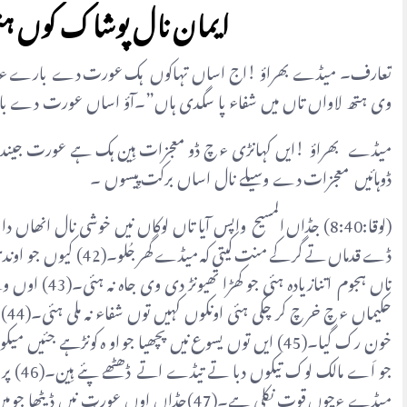
ایمان نال پوشاک کوں ہتھ لاونڑا (لوقا 
تعارف۔ میڈے بھراؤ !اج اساں تہاکوں ہک عورت دے بارے ءچ کہا
وی ہتھ لاواں تاں میں شفاء پا سگدی ہاں”۔آؤ اساں عورت دے با
میڈے بھراؤ !ایں کہانڑی ء چ ڈو معجزات ہِین ہک ہے عورت جیندا ب
ڈوہائیں معجزات دے وسیلے نال اساں برکت پِیسوں ۔
ڈے قدماں تے گر کے منت 
تاں ہجوم اتناز
حکی
خون رک گیا۔(45) ایں توں یسوع نیں پچھیا جو او ہ کونڑ
جو اَے 
میڈے ءچوں قوت نکلی ہے۔(47)جڈاں اوں ع