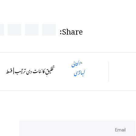
Share:
تخلیقِ کا ئنات دی ترتیب | قسط