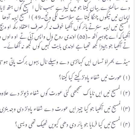
تے آکھیا جو جیہڑا کجھ تھیا ہے اوندی بابت کہیں کوں کجھ نہ آکھائے۔
میڈے بھراؤ تساں ایں کہانڑی دے وسیلے نال بہوں برکت پاتی ہوسی
(۱) عورت نیں شفاء پاونڑ کیتے کیا کیتا؟
(۲) المسیح نیں ایں ناپاک سمجھی گئی عورت کوں شفاء ڈیونڑ دے علاوہ معاشرے دے نال ایندا تعلق بحال کرنڑ کیتے کیا آکھیا ؟
(۳) المسیح نیں آکھیا جو کیا چیز ایں عورت دے شفاء پاونڑ دی وجہ بنڑی ہئی؟
(۴) المسیح نیں کیا فرمایا جو یائر دی دھی کیویں ٹھیک تھی ویسی؟