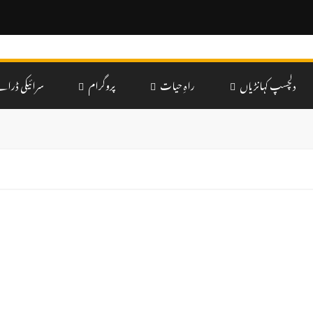
دلچسپ کہانڑیاں
راہِ حیات
پروگرام
سرائیکی ڈرام