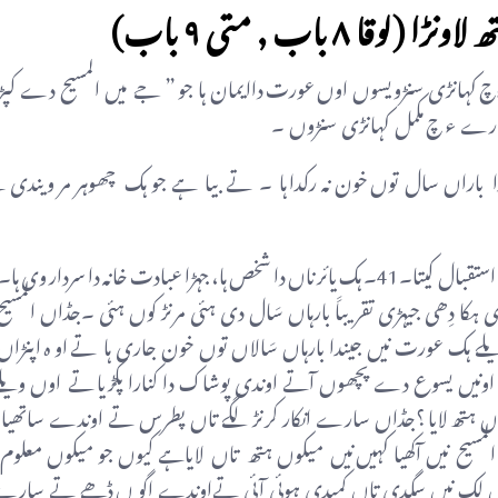
۸ باب , متی ۹ باب)
نڑی سنڑویسوں اوں عورت داایمان ہا جو ” جے میں المسیح دے کپڑ
رے ء چ مکمل کہانڑی سنڑوں ۔
اراں سال توں خون نہ رکدا ہا ۔ تے بیا ہے جو ہک چھوہر مر ویندی ہ
(لوقا:8:40) جڈاں المسیح واپس آیا تاں لوکاں نیں خوشی نال انھاں دا استقبال کیتا۔41۔ ہک یائر ناں دا شخص ہا، جہڑا عبادت خانہ دا 
کیتی کہ میڈے گھر جُلو۔(42) کیوں جو اوندی ہکا دِھی جیہڑی تقریباََ بارہاں سَال دی ہئی مرنڑ کوں ہئی ۔جڈاں المس
یادہ ہئی جو کھڑا تھیونڑ دی وی جاہ نہ ہئی۔(43) اوں ویلے ہک عورت نیں جیندا بارہاں سَالاں توں خون جاری ہا تے او ہ 
ماں ء چ خر چ کر چکی ہئی اونکوں کہیں توں شفاء نہ ملی ہئی۔(44) اونیں یسوع دے پچھوں آتے اوندی پوشاک دا کنارا پکڑیا تے 
ہے جئیں میکوں ہتھ لایا ؟جڈاں سارے انکار کرنڑ لگے تاں پطرس تے اوندے ساتھیا
مالک لوک تیکوں دبا تے تیڈے اتے ڈھٹھے پئے ہِین۔(46) پر المسیح نیں آکھیا کہیں نیں میکوں ہتھ تاں لایاہے کیوں جو میکوں م
ورت نیں ڈیٹھا جو میں لک نیں سگدی تاں کمبدی ہوئی آئی تےاوندے اگو ں ڈھے تے سا