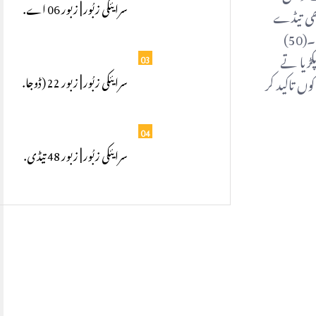
سرایئکی زبُور | زبور 06 اے.
48) المسیح نیں اونکوں آکھیا دِھی تیڈے
ایمان نیں تیکوں چنگا کیتا ہے سلامت لگی ونج۔49 ) المسیح ایہہ آدھا ای پیا ہا جو یائر دے گھر توں کہیں نیں آتے آکھیا جو تیڈی دھی مر گئی ہے۔(50)
ھر ونج تے۔(54) اوندی دِھی دا ہتھ پکڑیا تے
03
مسیح نیں انھاں کوں تاکید کر
سرایئکی زبُور | زبور 22 (ڈوجا.
04
سرایئکی زبُور | زبور 48 تیڈی.