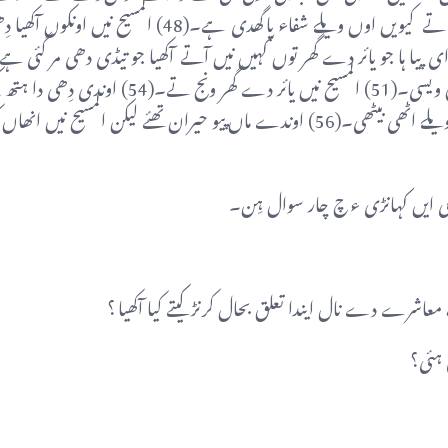
دے سانمنڑے بیان کیتا جو میں کیہڑے سبب نال المسیح کوں ہتھ لایا تے کیویں اوں ویلے شفاء پا گھدی ہے۔(
المسیح نیں ایہہ سنڑتے یائر کوں آکھیا خوف نہ کر صرف اعتقاد رکھ او ہ بچ ویسی۔(51) المسیح نیں یائر دے گ
آکھیا کہ اَے چوہیر اُٹھ ۔(۵۵) اوندی روح وَل واپس آئی تے او ہ اوں ویلے اٹھی بیٹھی۔(56) اوندے ماں پیو حیران تھئے لیکن ال
 ایں کہانڑی ء چ چار سوال ہِن۔