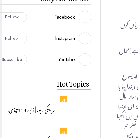
Follow
Facebook
یاں کوں
Follow
Instagram
ے اِنھاں
Subscribe
Youtube
سردار وی ہا۔او یسوع
Hot Topics
یح ویندا پیا ہا
اپنڑاں سارا مال
01
اوں ویلے ای اوندا
سرایئکی زبُور | زبور 119 تیڈی.
ں نیں آکھیا
علوم تھئے جو
02
رے لوکاں