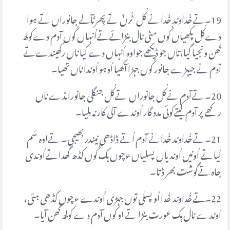
19۔تےخُداوند خُدا نے کُل ٹُرݨ تے پِھرݨآلے جانوراں تے ہوا
دےکُل پکھیاں کُوں مٹی نال بنڑائےتےاُنہاں کُوں آدم دےکولھ
گھن ونجیا گیا،تاں جو ڈیکھے جواوہ اُنہاں دے کیا ناں رکھیندےتے
آدم نے جیہڑے جانور کُوں جہڑا آکھیا اُوہو اُوندا ناں تھیا۔
20۔ تےآدم نےکُل جانوراں تےکُل جنگلی جانوراںڈے ناں
رکھے پر آدم کیتےکوئی مدد گار اُوندے آلی کار نہ مِلیا۔
21۔تےخُداوند خُدانے آدم اُتے ڈاڈھی نیندر بھیجی۔ تےاوہ سَم
گیا تے اُونیں اُوندیاں پسلیاں ءچوں ہک کُوں کڈھ گھدا تےاُوندی
جاہ تےگوشت بھر ڈتا۔
22۔تےخُداوند خُدا اُو پسلی توں جہڑی اُوندے ءچوں کڈھی ہئی،
اُوندے نال ہک عورت بنڑا تے او کوں آدم دے کولھ گھن آیا۔