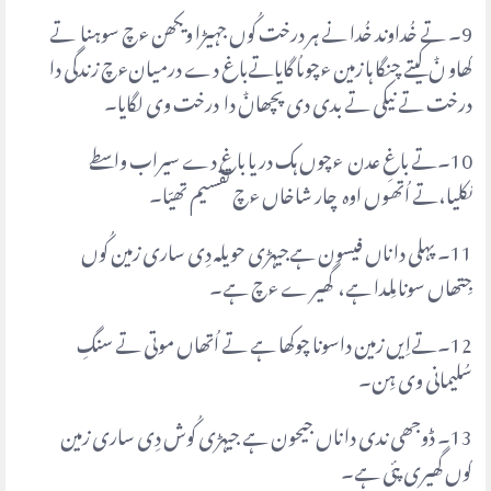
9۔ تے خُداوند خُدا نے ہر درخت کُوں جہیڑا ویکھن ءچ سوہنا تے
کھاو ݨ کیتے چنگا ہا زمین ءچوںاُگایاتےباغ دے درمیانءچ زندگی دا
درخت تے نیکی تے بدی دی پچھاݨ دا درخت وی لگایا۔
10۔تے باغِ عدن ءچوں ہک دریا باغ دے سیراب واسطے
نکلیا،تے اُتھوں اوہ چار شاخاں ءچ تقسیم تھیّا۔
11۔ پہلی دا ناں فیسون ہےجیہڑی حویلہ دِی ساری زمین کُوں
جِتھاں سونا مِلدا ہے، گھیر ے ءچ ہے۔
12۔تےاِیں زمین داسونا چوکھا ہے تے اُتھاں موتی تے سنگِ
سُلیمانی وی ہِن۔
13۔ ڈوجھی ندی دا ناں جیحون ہے جیہڑی کُوش دِی ساری زمین
کُوں گھیری پئی ہے۔