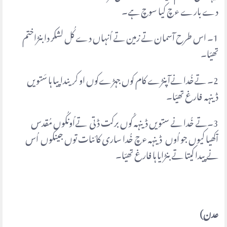
دے بارے ءچ کیا سوچ ہے۔
1۔ اس طرح آسمان تے زمین تے اُنہاں دے کُل لشکر دا بنڑاختم
تھیّا۔
2۔ تےخُدا نےآپنڑے کام کوں جہڑےکوں او کریندا پیا ہا سَتویں
ڈینہہ فارغ تھیّا۔
3۔تے خُدا نے ستویں ڈینہہ کُوں برکت ڈتی تےاُونکُوں مُقدس
آکھیا کیوں جو اُوں ڈینہہ ءچ خُدا ساری کائنات توں جینکوں اُس
نے پیدا کیتا تے بنڑایا ہا فارغ تھیّا۔
عدن)