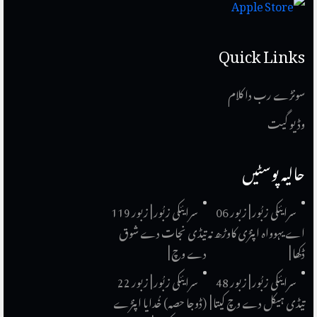
Quick Links
سونڑے رب دا کلام
وڈیو گیت
حالیہ پوسٹیں
سرایئکی زبُور | زبور 06
سرایئکی زبُور | زبور 119
اے یہوواہ اپنڑی کاوڑھ نہ
تیڈی نجات دے شوق
ڈکھا |
دے وچ |
سرایئکی زبُور | زبور 48
سرایئکی زبُور | زبور 22
تیڈی ہیکل دے وچ کیتا |
(ڈوجا حصہ) خُدایا اپنڑے