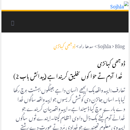
Blog
>
Sojhla
>
سدھا راہ
>
ڈوجھی کہانڑی
ڈوجھی کہانڑی
خُدا آدم تے حوّا کُوں تخلیق کریندا ہے (پیدائش باب 2)
تعارف:ایہہ واقعہ ہک ایجھے انسان دا ہے جینکُوں بہشت ءِچ رکھا
گیا ہا۔ اساں جانڑن دی کوشش کریسوں جو ایہہ واقعہ ساکُوں خُدا
دے بارے ءچ کیا ڈسیندا ہے۔ایہہ واقعہ بیان کریندے جو
خُدانے آدم کیتے ہک ذال دا وی انتظام کیتا۔اِیندے تُوں ساکُوں
ایہہ وی معلوم تھیندے جو خُدادی مَرد تے عورت دے رشتے