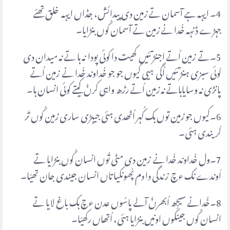
4۔ ایہہ ہے آسمان تے زمین دی پیدائش، جڈاں ایہہ خلق تھئے
جہڑے ڈنہہ خُدا نے زمین تے آسمان کُوں بنڑایا۔
5۔تے زمین اُتے اجنڑ تئیں کھیت دا کوئی پودا نہ ہا تے نہ میدان دی
کوئی سبزی ہنڑ تئیں اُگی ہیی کیوں جو جو خُداوند خُدا نے زمین اُتے
پانڑی نہ وسایاہاتے نہ زمین اُتے رڑھ واہی کرݨ کیتے کوئی انسان ہا۔
6۔کیوں جو زمین توں ہک کُہر اُٹھدی ہئی جیہڑی ساری زمین کُوں تَر
کریندی ہئی۔
7۔ول خُداوند خُدا نے زمین دی مٹی تُوں انسان کُوں بنڑایا تے
اُوندے نک ءچ زندگی دا دم پُھونکیا تاں انسان جیندی جان تھیّا۔
8۔خُدانے سیجھ اُبھرݨ آلے پاسُوں عدن ءچ ہک باغ لایا تے
انسان کُوں جینکُوں اونیں بنڑایا ہئی، اُتھاں رکھیّا۔