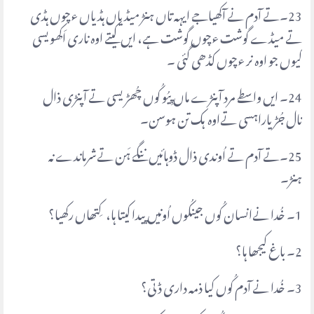
23۔تے آدم نے آکھیاجے ایہہ تاں ہنڑ میڈیاں ہڈیاں ءچوں ہڈی
تے میڈے گوشت ءچوں گوشت ہے، ایں کیتے اوہ ناری اَکھویسی
کیوں جو اوہ نر ءچوں کڈھی گئی ۔
24۔ ایں واسطے مرد آپنڑے ماں پِیُو کُوں چُھڑیسی تے آپنڑی ذال
نال جُڑیاراہسی تےاوہ ہک تن ہوسن۔
25۔تے آدم تے اُوندی ذال ڈوہائیں ننگے ہَن تےشرماندے نہ
ہنڑ۔
1۔ خُدا نےانسان کُوں جینکُوں اُونیں پیدا کیتا ہا، کِتھاں رکھیا؟
2۔ باغ کیجھا ہا؟
3۔ خُدا نے آدم کُوں کیا ذمہ داری ڈتی؟