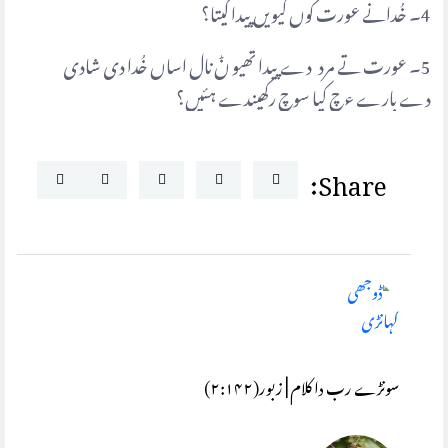
4۔ خُدانے عورت کُوں کیویں پیدا کیتا؟
5۔ عورت تے مرد دے پیدا تھیو ݨ نال اساں خُدا دی شادی
دے بارے ءچ کیا سوچ رکھیندے ہئیں؟
Share:
سونڑے رب دا کلام | زبور(۲:۱۴۲)