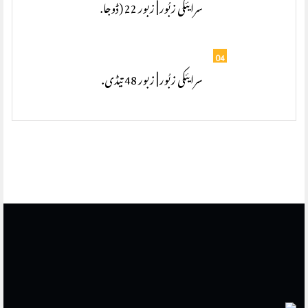
سرایئکی زبُور | زبور 22 (ڈوجا.
04
سرایئکی زبُور | زبور 48 تیڈی.