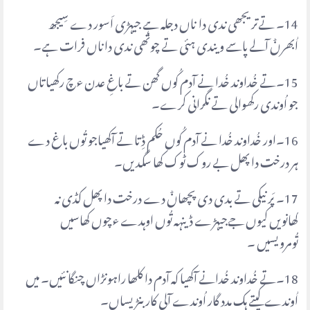
14۔ تےتریجھی ندی دا ناں دجلہ ہے جیہڑی اَسور دے سِیجھ
اُبھرݨ آلے پاسے ویندی ہئی تے چوتھی ندی دا ناں فرات ہے۔
15۔تے خُداوند خُدا نے آدم کُوں گھن تے باغِ عدن ءچ رکھیا تاں
جو اُوندی رکھوالی تے نگرانی کرے۔
16۔اور خُداوند خُدا نے آدم کُوں حُکم ڈِتا تے آکھیاجو تُوں باغ دے
ہر درخت دا پھل بے روک ٹوک کھا سگدیں۔
17۔ پَر نیکی تے بدی دی پچھاݨ دے درخت دا پھل کڈی نہ
کھانویں کیوں جےجیہڑے ڈینہہ تُوں اوہدے ءچوں کھاسیں
تُومرویسیں ۔
18۔تے خُداوند خُدانے آکھیا کہ آدم دا کلھا راہونڑاں چنگا نئیں۔ میں
اُوندے کیتے ہک مدد گار اُوندے آلی کاربنڑیساں۔