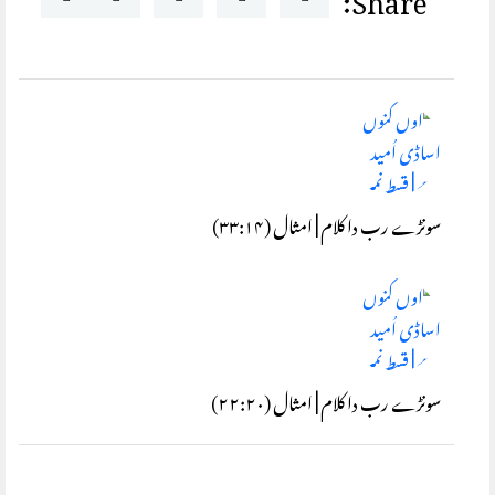
سونڑے رب دا کلام | امثال (۳۳:۱۴)
سونڑے رب دا کلام | امثال (۲۲:۲۰)