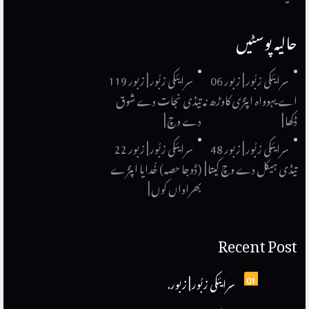
حالیہ پوسٹیں
سرایئکی زبُور | زبور 06
سرایئکی زبُور | زبور 119
اے یہوواہ اپنڑی کاوڑھ نہ
تیڈی نجات دے شوق
ڈکھا |
دے وچ |
سرایئکی زبُور | زبور 48
سرایئکی زبُور | زبور 22
تیڈی ہیکل دے وچ کیتا |
(ڈوجا حصہ) خُدایا اپنڑے
بھراواں کوں |
Recent Post
01
سرایئکی زبُور | زبور.