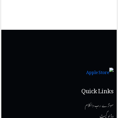
Quick Links
سونڑے رب دا کلام
وڈیو گیت