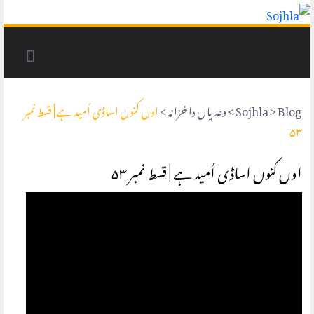
Blog
>
Sojhla
>
وعد یاں دا خزانہ
>
اوں کنوں اساڈی اُمید ہے | قسط نمبر
۵۳
اوں کنوں اساڈی اُمید ہے | قسط نمبر ۵۳