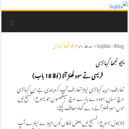
Blog
>
Sojhla
>
سدھا راہ
>
پچونجھا کہانڑی
پچونجھا کہانڑی
فریسی تے سود گھنڑ آلا (لوقا 18 باب)
تعارف: ایہہ کہانڑی اپنڑا تعارف آپ کرویندی ہے ایں کہانڑی
ءچ اساں سود دے بارے ءچ سیکھسوں جو یسوع المسیح نیں
اوں سود گھنڑ آلے دے گناہ معاف کیتے:
(9)ول یسوع المسیح نیں بعض لوکاں کوں جیہڑے اپنڑے آپ