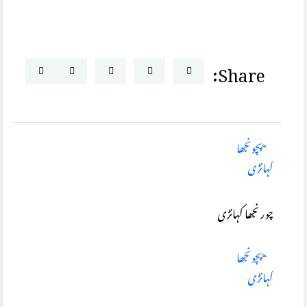
Share:
چورنجھا کہانڑی