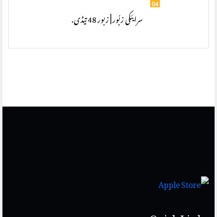
04
سرایئکی زبُور | زبور 48 تیڈی.
Quick Links