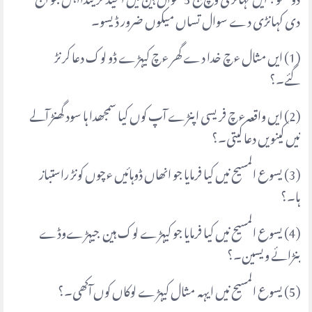
دی کہانڑی دے سوال تساں میکوں ضرور ڈیسو۔
(1) ایں مثال ءچ خدا دے گھر ءچ کیہڑے ڈو لوک دعا کرنڑ
گئے۔؟
(2) ایں واقعہ ءچ فریسی اپنڑے آپ کوں کیا سمجھدا ہا سود گھنڑ آلے
نیں کینویں دعا کیتی۔؟
(3) یسوع المسیح نیں کیا فرمایا جو انھاں ڈوہائیں ءچوں کونڑ راستباز
ہا۔؟
(4) یسوع المسیح نیں کیا فرمایا جو کیہڑے لوک ہین جیہڑےوڈے
بنڑائے ویسین۔؟
(5) یسوع المسیح نیں ایہہ مثال کیہڑے لوکاں کوں آکھی۔؟