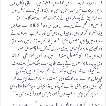
اتے بھروسہ کریندے ہَن جو اساں راستباز ہیں تے باقی لوکاں کوں
نا چیز جانڑدے ہَن ایہہ مثال ڈسی جو۔(10) ڈو بندے ہیکل ءچ
دعا کرنڑ کیتے گئے ہک فریسی تے ڈوجھا ڈوجھا سود گھنڑآلا ۔(11)
فریسی کھڑا تھی تے اپنڑے دِل وچ ایں دعا کرنڑلگا جو اے خدا میں
تیڈا شکر ادا کرینداہاں جو بہیاں لوکاں آلی کار ظالم بے انصاف تے
زنا کار نیں یا ایں محصول گھنڑ آلے عالی کار نیں۔ (12) میں ہفتہ ءچ
ڈو پھیری روزہ رکھینداں اپنڑی ساری آمدنڑیں دا ڈاھواں حصہ
ڈینداں۔ (13)پرمحصول گھننڑ آلے نیں دور کنوں کھڑا تھی تے اتنا
وی نہ چاہیا جو آسمان آلے پاسے اکھ چاوے بلکہ چھاتی پیٹ پیٹ
تے آکھیا اے خداوند میں گنہگار اتے رحم کر۔(14) میں تہاکوں
آہدھاں جو اے بندہ ڈوجھے دی نسبت راستباز کھڑتے اپنڑے گھر
گیا کیوں جوجیہڑاکوئی اپنڑے آپ کوں وڈا بنڑیسی او ہ چھوٹا کیتا ویسی
تے جیہڑا کوئی اپنڑے آپ کوں چھوٹا بنڑیسی او ہ وڈا کیتا ویسی۔’’
دوستو! ایں کہانڑی وچ پنج 5 سوال ہین میں امید کریندااہں جو اج