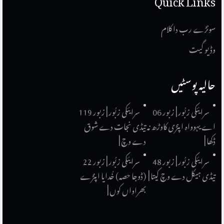
سونڑے رب دا کلام
وڈیو گیت
حالیہ پوسٹیں
سرایئکی زبُور | زبور 06
سرایئکی زبُور | زبور 119
اے یہوواہ اپنڑی کاوڑھ نہ
تیڈی نجات دے شوق
ڈکھا |
دے وچ |
سرایئکی زبُور | زبور 48
سرایئکی زبُور | زبور 22
تیڈی ہیکل دے وچ کیتا |
(ڈوجا حصہ) خُدایا اپنڑے
بھراواں کوں |