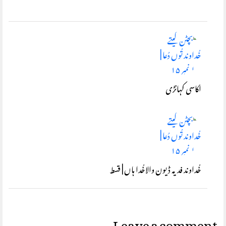
اکاسی کہانڑی
خُداوند فدیہ ڈیون والاخُدا ہاں | قسط
Leave a comment