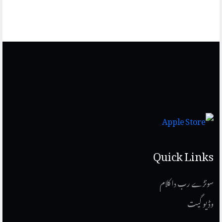
Quick Links
سونڑے رب دا کلام
وڈیو گیت