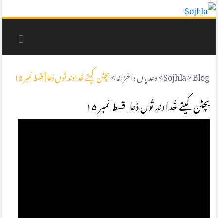
Blog
>
Sojhla
>
وعد یاں دا خزانہ
>
بچٹن کیتے خُداوند تُوں دُعا | قسط نمبر ۱۵
بچٹن کیتے خُداوند تُوں دُعا | قسط نمبر ۱۵