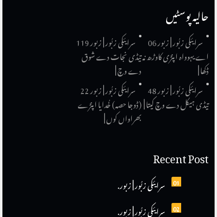
حالیہ پوسٹیں
سرایئکی زبُور | زبور 06
سرایئکی زبُور | زبور 119
اے یہوواہ اپنڑی کاوڑھ نہ
تیڈی نجات دے شوق
ڈکھا |
دے وچ |
سرایئکی زبُور | زبور 48
سرایئکی زبُور | زبور 22
تیڈی ہیکل دے وچ کیتا |
(ڈوجا حصہ) خُدایا اپنڑے
بھراواں کوں |
Recent Post
01
سرایئکی زبُور | زبور.
02
سرایئکی زبُور | زبور.