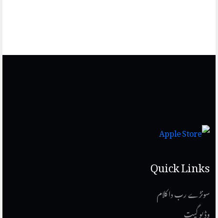
Quick Links
سونڑے رب دا کلام
وڈیو گیت