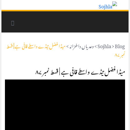
Blog
>
Sojhla
>
وعد یاں دا خزانہ
>
میڈا فضل تیڈے واسطے قافی ہے | قسط
نمبر ۸۷
میڈا فضل تیڈے واسطے قافی ہے | قسط نمبر ۸۷