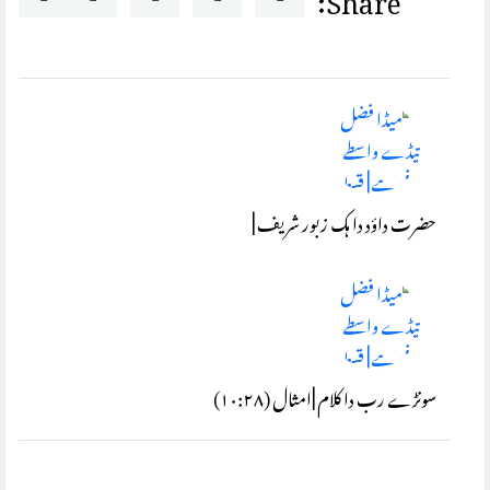
حضرت داؤد دا ہک زبور شریف |
سونڑے رب دا کلام |امثال (۱۰:۲۸)