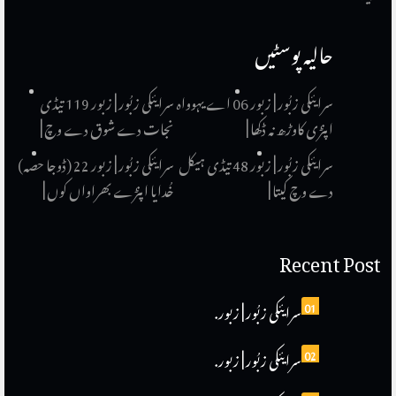
حالیہ پوسٹیں
سرایئکی زبُور | زبور 06 اے یہوواہ
سرایئکی زبُور | زبور 119 تیڈی
اپنڑی کاوڑھ نہ ڈکھا |
نجات دے شوق دے وچ |
سرایئکی زبُور | زبور 48 تیڈی ہیکل
سرایئکی زبُور | زبور 22 (ڈوجا حصہ)
دے وچ کیتا |
خُدایا اپنڑے بھراواں کوں |
Recent Post
01
سرایئکی زبُور | زبور.
02
سرایئکی زبُور | زبور.