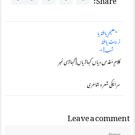
کلامِ مُقدس دیاں کہانڑیاں | کہانڑی نمبر
سرائیکی شعر و شاعری
Leave a comment