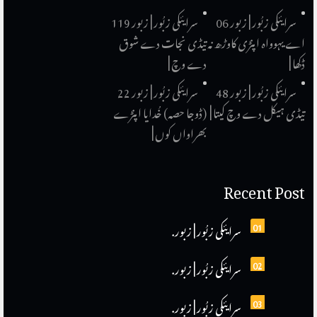
سرایئکی زبُور | زبور 06
سرایئکی زبُور | زبور 119
اے یہوواہ اپنڑی کاوڑھ نہ
تیڈی نجات دے شوق
ڈکھا |
دے وچ |
سرایئکی زبُور | زبور 48
سرایئکی زبُور | زبور 22
تیڈی ہیکل دے وچ کیتا |
(ڈوجا حصہ) خُدایا اپنڑے
بھراواں کوں |
Recent Post
01
سرایئکی زبُور | زبور.
02
سرایئکی زبُور | زبور.
03
سرایئکی زبُور | زبور.