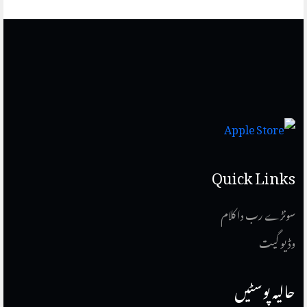
Quick Links
سونڑے رب دا کلام
وڈیو گیت
حالیہ پوسٹیں