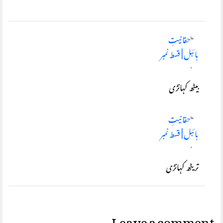
بیٹھ کہانڑی
تر یٹھ کہانڑی
Leave a comment