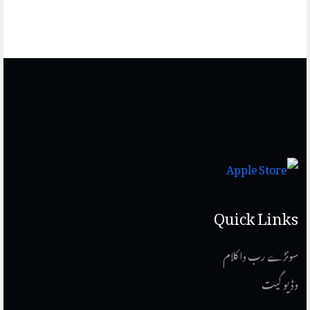
Quick Links
سونڑے رب دا کلام
وڈیو گیت