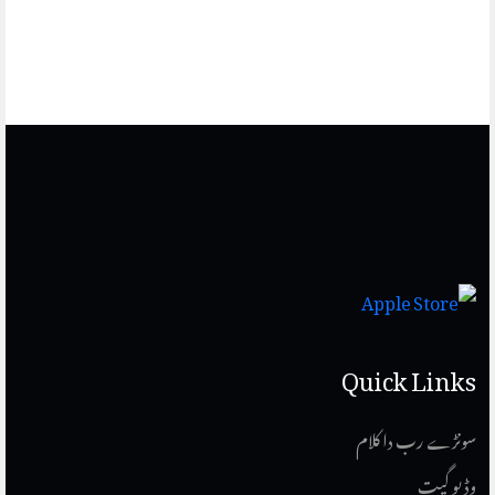
Quick Links
سونڑے رب دا کلام
وڈیو گیت