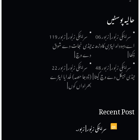
حالیہ پوسٹیں
سرایئکی زبُور | زبور 06
سرایئکی زبُور | زبور 119
اے یہوواہ اپنڑی کاوڑھ نہ
تیڈی نجات دے شوق
ڈکھا |
دے وچ |
سرایئکی زبُور | زبور 48
سرایئکی زبُور | زبور 22
تیڈی ہیکل دے وچ کیتا |
(ڈوجا حصہ) خُدایا اپنڑے
بھراواں کوں |
Recent Post
01
سرایئکی زبُور | زبور.