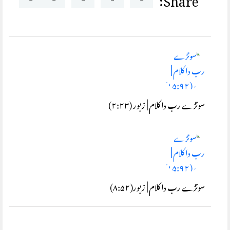
سونڑے رب دا کلام | زبور (۲:۲۳)
سونڑے رب دا کلام | زبور(۸:۵۲)