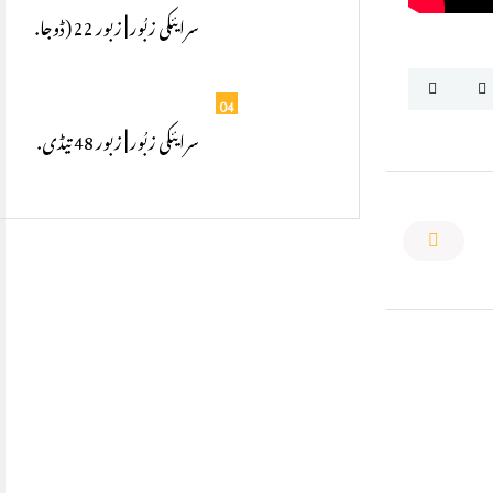
سرایئکی زبُور | زبور 22 (ڈوجا.
04
سرایئکی زبُور | زبور 48 تیڈی.