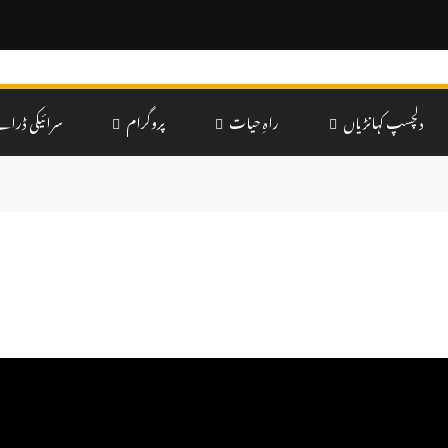
دلچسپ کہانڑیاں
راہِ حیات
پروگرام
سرائیکی ڈرام