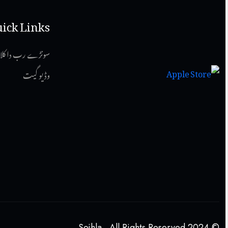
ick Links
سونڑے رب دا کلا
وڈیو گیت
© 2024 Sojhla . All Rights Reserved