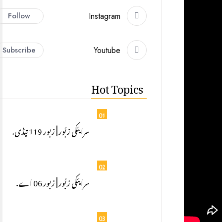
Follow
Instagram
Subscribe
Youtube
Hot Topics
01
سرایئکی زبُور | زبور 119 تیڈی.
02
سرایئکی زبُور | زبور 06 اے.
03