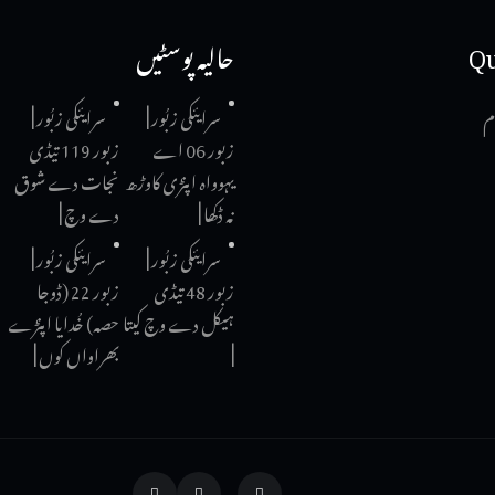
Qu
حالیہ پوسٹیں
م
سرایئکی زبُور |
سرایئکی زبُور |
زبور 06 اے
زبور 119 تیڈی
یہوواہ اپنڑی کاوڑھ
نجات دے شوق
نہ ڈکھا |
دے وچ |
سرایئکی زبُور |
سرایئکی زبُور |
زبور 48 تیڈی
زبور 22 (ڈوجا
ہیکل دے وچ کیتا
حصہ) خُدایا اپنڑے
|
بھراواں کوں |