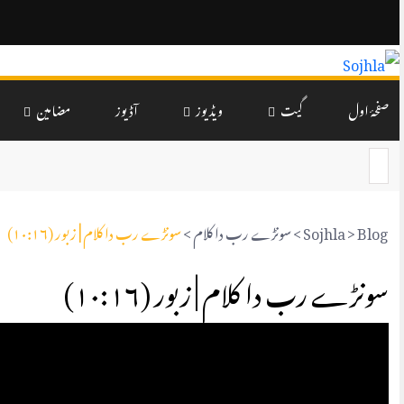
صفحۂ اول
گیت
ویڈیوز
آڈیوز
مضامین
Blog
>
Sojhla
>
سونڑے رب دا کلام
>
سونڑے رب دا کلام | زبور (۱۰:۱۶)
سونڑے رب دا کلام | زبور (۱۰:۱۶)