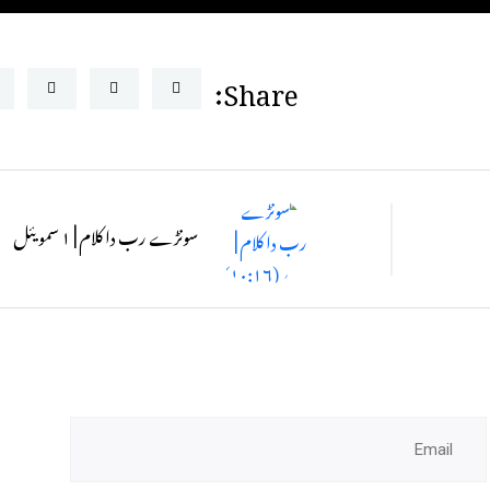
Share:
سونڑے رب دا کلام | ۱ سمویئل