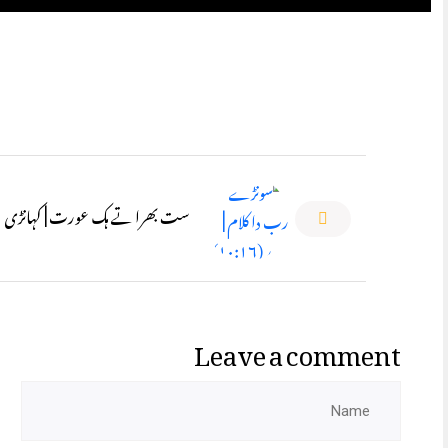
ست بھرا تے ہک عورت | کہانڑی
Leave a comment