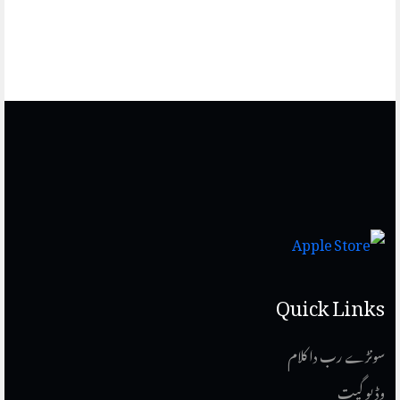
Quick Links
سونڑے رب دا کلام
وڈیو گیت