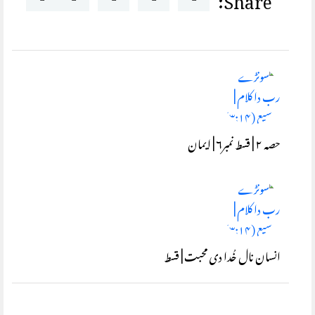
حصہ ۲ | قسط نمبر۶ | ایمان
انسان نال خُدا دی محبت | قسط