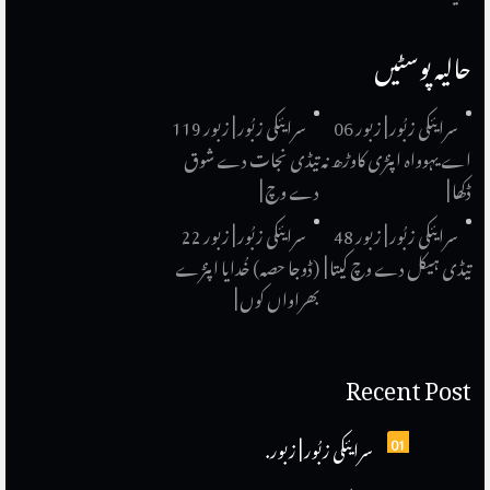
حالیہ پوسٹیں
سرایئکی زبُور | زبور 06
سرایئکی زبُور | زبور 119
اے یہوواہ اپنڑی کاوڑھ نہ
تیڈی نجات دے شوق
ڈکھا |
دے وچ |
سرایئکی زبُور | زبور 48
سرایئکی زبُور | زبور 22
تیڈی ہیکل دے وچ کیتا |
(ڈوجا حصہ) خُدایا اپنڑے
بھراواں کوں |
Recent Post
01
سرایئکی زبُور | زبور.