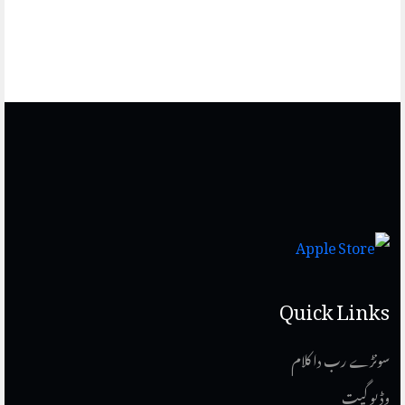
Quick Links
سونڑے رب دا کلام
وڈیو گیت