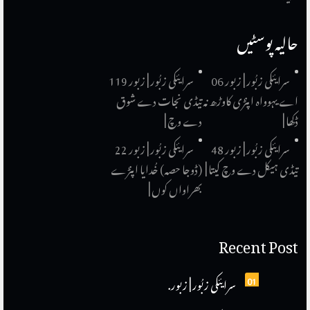
حالیہ پوسٹیں
سرایئکی زبُور | زبور 06
سرایئکی زبُور | زبور 119
اے یہوواہ اپنڑی کاوڑھ نہ
تیڈی نجات دے شوق
ڈکھا |
دے وچ |
سرایئکی زبُور | زبور 48
سرایئکی زبُور | زبور 22
تیڈی ہیکل دے وچ کیتا |
(ڈوجا حصہ) خُدایا اپنڑے
بھراواں کوں |
Recent Post
01
سرایئکی زبُور | زبور.