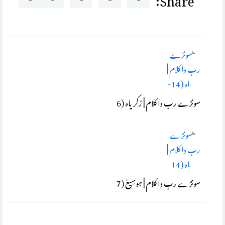
سونڑے رب دا کلام | زکریاہ (6
سونڑے رب دا کلام | ہوسِیعَ (7