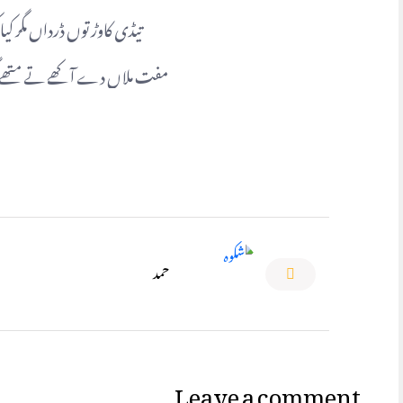
تیڈی کاوڑ توں ڈرداں مگر ک
مفت ملاں دے آکھے تے متھے گ
حمد
Leave a comment