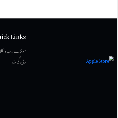
ick Links
سونڑے رب دا کلا
وڈیو گیت