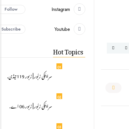
Follow
Instagram
Subscribe
Youtube
Hot Topics
01
سرایئکی زبُور | زبور 119 تیڈی.
02
سرایئکی زبُور | زبور 06 اے.
03