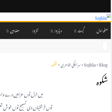
صفحۂ اول
گیت
ویڈیوز
آڈیوز
مضامین
Blog
>
Sojhla
>
سرائیکی شاعری
>
شکوہ
شکوہ
میں ازل توں عزابیں دے وات
توں فرشتیاں دی تسبیح توں خوش تھ