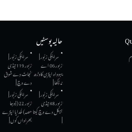
Qu
حالیہ پوسٹیں
م
سرایئکی زبُور |
سرایئکی زبُور |
زبور 06 اے
زبور 119 تیڈی
یہوواہ اپنڑی کاوڑھ
نجات دے شوق
نہ ڈکھا |
دے وچ |
سرایئکی زبُور |
سرایئکی زبُور |
زبور 48 تیڈی
زبور 22 (ڈوجا
ہیکل دے وچ کیتا
حصہ) خُدایا اپنڑے
|
بھراواں کوں |