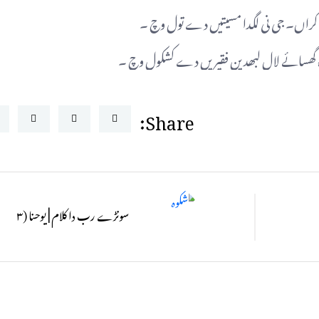
یا کراں۔ جی نی لگدا مسیتیں دے تول وچ ۔
ھسائے لال لبھدین فقیریں دے کشکول وچ ۔
Share:
سونڑے رب دا کلام | یوحنا (۳