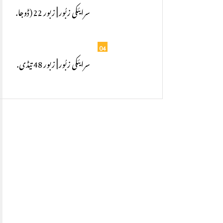
سرایئکی زبُور | زبور 22 (ڈوجا.
04
سرایئکی زبُور | زبور 48 تیڈی.