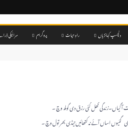
دلچسپ کہانڑیاں
راہِ حیات
پروگرام
سرائیکی ڈرام
 آ گیاں۔زندگی گھل گئی رزق دی گولھ وچ ۔
ی گئیوں اساں آئے نہ کتھائیں تیڈی بھر تول وچ ۔