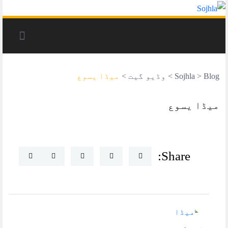
Blog
>
Sojhla
>
وڈیو گیت
>
میڈا یسوع
میڈا یسوع
Share: