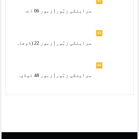
02
سرایئکی زبُور | زبور 06 اے.
03
سرایئکی زبُور | زبور 22 (ڈوجا.
04
سرایئکی زبُور | زبور 48 تیڈی.