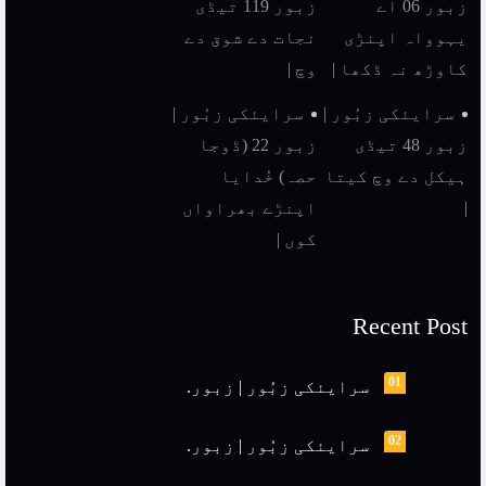
زبور 06 اے
زبور 119 تیڈی
یہوواہ اپنڑی
نجات دے شوق دے
کاوڑھ نہ ڈکھا |
وچ |
سرایئکی زبُور |
سرایئکی زبُور |
زبور 48 تیڈی
زبور 22 (ڈوجا
ہیکل دے وچ کیتا
حصہ) خُدایا
|
اپنڑے بھراواں
کوں |
Recent Post
01
سرایئکی زبُور | زبور.
02
سرایئکی زبُور | زبور.