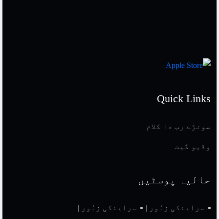
Quick Links
سونڑے رب دا کلام
وڈیو گیت
حالیہ پوسٹیں
سرایئکی زبُور |
سرایئکی زبُور |