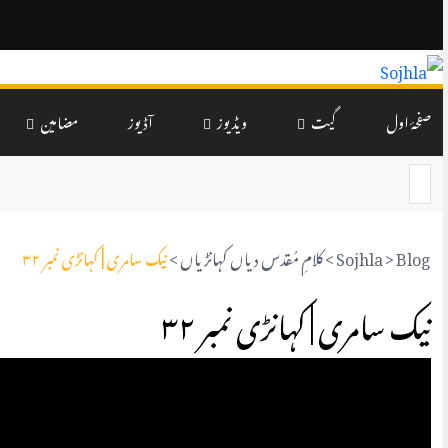
صفحۂ اول
گیت
ویڈیوز
آڈیوز
مضامین
Blog
>
Sojhla
>
کلامِ مُقدس دیاں کہانڑیاں
>
نیک سامری | کہانڑی نمبر ۳۲
نیک سامری | کہانڑی نمبر ۳۲