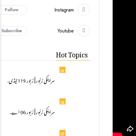
Follow
Instagram
Subscribe
Youtube
Hot Topics
01
سرایئکی زبُور | زبور 119 تیڈی.
02
سرایئکی زبُور | زبور 06 اے.
03