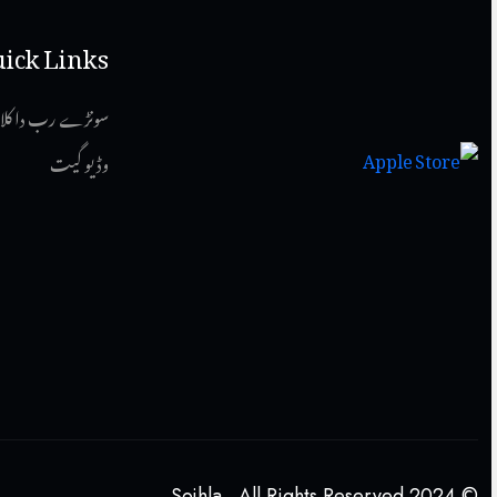
ick Links
سونڑے رب دا کلا
وڈیو گیت
© 2024 Sojhla . All Rights Reserved