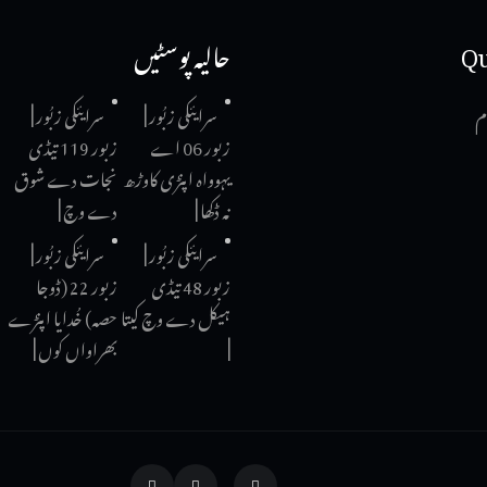
Qu
حالیہ پوسٹیں
م
سرایئکی زبُور |
سرایئکی زبُور |
زبور 06 اے
زبور 119 تیڈی
یہوواہ اپنڑی کاوڑھ
نجات دے شوق
نہ ڈکھا |
دے وچ |
سرایئکی زبُور |
سرایئکی زبُور |
زبور 48 تیڈی
زبور 22 (ڈوجا
ہیکل دے وچ کیتا
حصہ) خُدایا اپنڑے
|
بھراواں کوں |