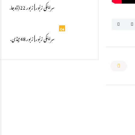
سرایئکی زبُور | زبور 22 (ڈوجا.
04
سرایئکی زبُور | زبور 48 تیڈی.