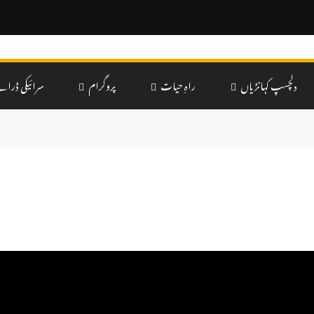
دلچسپ کہانڑیاں
راہِ حیات
پروگرام
سرائیکی ڈرام