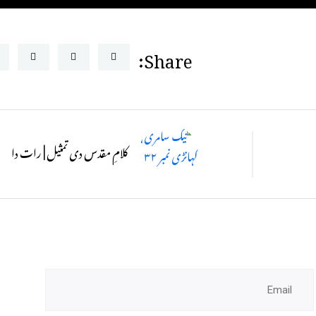
Share:
کلامِ مقدس دی تمثیل | رات دا