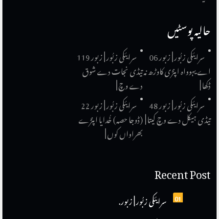
حالیہ پوسٹیں
سرایئکی زبُور | زبور 06
سرایئکی زبُور | زبور 119
اے یہوواہ اپنڑی کاوڑھ نہ
تیڈی نجات دے شوق
ڈکھا |
دے وچ |
سرایئکی زبُور | زبور 48
سرایئکی زبُور | زبور 22
تیڈی ہیکل دے وچ کیتا |
(ڈوجا حصہ) خُدایا اپنڑے
بھراواں کوں |
Recent Post
01
سرایئکی زبُور | زبور.