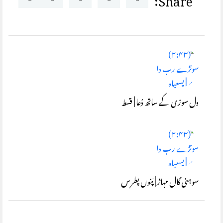
دل سوزی کے ساتھ دُعا | قسط
سوہنی گال مہاڑ | پُنوں پطرس