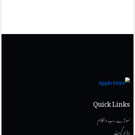
Quick Links
سونڑے رب دا کلام
وڈیو گیت